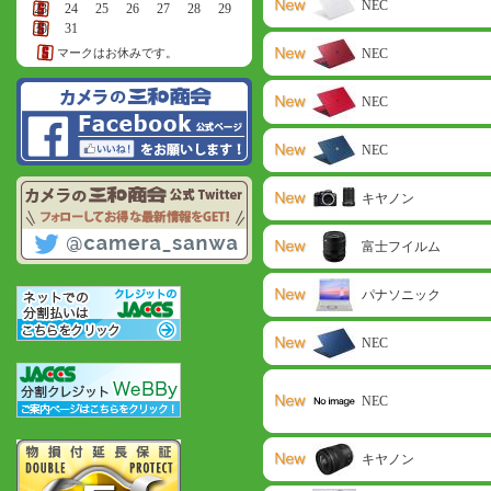
NEC
23
24
25
26
27
28
29
30
31
マークはお休みです。
NEC
NEC
NEC
キヤノン
富士フイルム
パナソニック
NEC
NEC
キヤノン