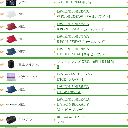
ソニー
●
α7 IV ILCE-7M4 ボディ
LAVIE N15 N1535/FA
NEC
●
W PC-N1535FAW [パールホワイト]
LAVIE N15 N1575/EA
NEC
●
R PC-N1575EAR [カームレッド]
LAVIE N15 N1573/EA
NEC
●
R PC-N1573EAR [カームレッド]
LAVIE N15 N1570/EA
NEC
●
L PC-N1570EAL [ネイビーブルー]
フジノンレンズ XF33mmF1.4 R LM W
富士フイルム
●
R
Let’s note FV5 CF-FV5G
パナソニック
●
DTCR [シルバー]
LAVIE N15 N1585/EA
NEC
●
L PC-N1585EAL
LAVIE N16 N1655/KA
NEC
●
L-Y PC-N1655KAL-Y
[ネイビーブルー]
RF16-28mm F2.8 IS
キヤノン
●
STM