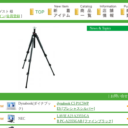
ゲスト 様
イン
/
会員登録
]
News & Topics
｜
お問い合せ
Dynabook(ダイナブッ
dynabook C5 P1C5WP
●
ク)
ES [プレシャスシルバー]
LAVIE A23 A2355/GA
NEC
●
B PC-A2355GAB [ファインブラック]