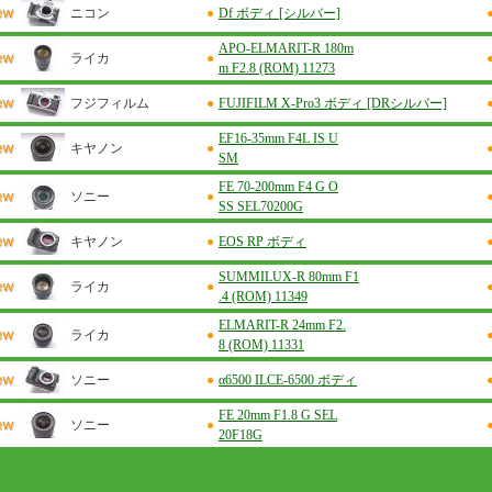
ニコン
●
Df ボディ [シルバー]
APO-ELMARIT-R 180m
ライカ
●
m F2.8 (ROM) 11273
フジフィルム
●
FUJIFILM X-Pro3 ボディ [DRシルバー]
EF16-35mm F4L IS U
キヤノン
●
SM
FE 70-200mm F4 G O
ソニー
●
SS SEL70200G
キヤノン
●
EOS RP ボディ
SUMMILUX-R 80mm F1
ライカ
●
.4 (ROM) 11349
ELMARIT-R 24mm F2.
ライカ
●
8 (ROM) 11331
ソニー
●
α6500 ILCE-6500 ボディ
FE 20mm F1.8 G SEL
ソニー
●
20F18G