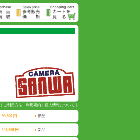
｜
ご利用方法・利用規約
｜
個人情報について
｜
●
99,800 円
●
新品
●
158,800 円
●
新品