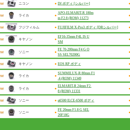
ニコン
●
Df ボディ [シルバー]
APO-ELMARIT-R 180m
ライカ
●
m F2.8 (ROM) 11273
フジフィルム
●
FUJIFILM X-Pro3 ボディ [DRシルバー]
EF16-35mm F4L IS U
キヤノン
●
SM
FE 70-200mm F4 G O
ソニー
●
SS SEL70200G
キヤノン
●
EOS RP ボディ
SUMMILUX-R 80mm F1
ライカ
●
.4 (ROM) 11349
ELMARIT-R 24mm F2.
ライカ
●
8 (ROM) 11331
ソニー
●
α6500 ILCE-6500 ボディ
FE 20mm F1.8 G SEL
ソニー
●
20F18G