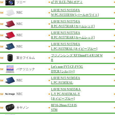
ソニー
●
α7 IV ILCE-7M4 ボディ
LAVIE N15 N1535/FA
NEC
●
W PC-N1535FAW [パールホワイト]
LAVIE N15 N1575/EA
NEC
●
R PC-N1575EAR [カームレッド]
LAVIE N15 N1573/EA
NEC
●
R PC-N1573EAR [カームレッド]
LAVIE N15 N1570/EA
NEC
●
L PC-N1570EAL [ネイビーブルー]
フジノンレンズ XF33mmF1.4 R LM W
富士フイルム
●
R
Let’s note FV5 CF-FV5G
パナソニック
●
DTCR [シルバー]
LAVIE N15 N1585/EA
NEC
●
L PC-N1585EAL
LAVIE N16 N1655/KA
NEC
●
L-Y PC-N1655KAL-Y
[ネイビーブルー]
RF16-28mm F2.8 IS
キヤノン
●
STM