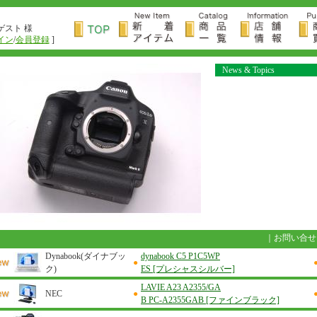
ゲスト 様
イン
/
会員登録
]
News & Topics
｜
お問い合せ
Dynabook(ダイナブッ
dynabook C5 P1C5WP
●
ク)
ES [プレシャスシルバー]
LAVIE A23 A2355/GA
NEC
●
B PC-A2355GAB [ファインブラック]