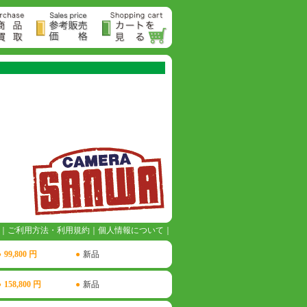
｜
ご利用方法・利用規約
｜
個人情報について
｜
●
99,800 円
●
新品
●
158,800 円
●
新品