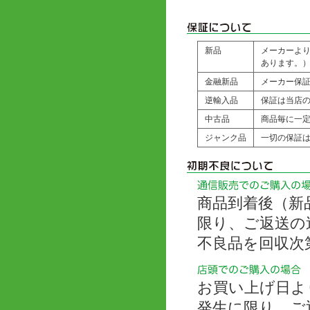
新品
メーカーよ
あります。
金融新品
メーカー保
逆輸入品
保証は当店の
中古品
商品毎に一
ジャンク品
一切の保証
商品到着後（新
限り、ご返送の
不良品を回収次
お買い上げ日よ
発生に限り、ご