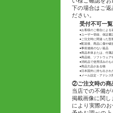
い様ご確認をお
下の場合はご返
ださい。
受付不可一覧
●
お客様のご都合による
●
ユーザー登録、保証書
●
ご注文時に間違った型
●
配送後、商品に傷や破
●
事前連絡のない返品
●
商品本体または、付属
●
商品箱、ソフトウェアや
●
消耗品で使用済みのも
●
商品欠品がある物
●
日本国外に持ち出され
●
メール設定・アドレス
②ご注文時の商
当店での不備が
掲載画像に関し
により実際のお