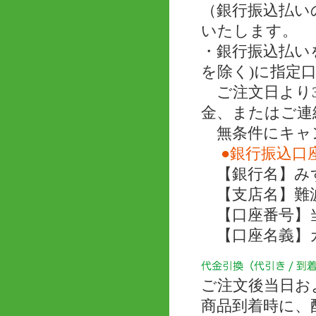
（銀行振込払い
いたします。
・銀行振込払い
を除く)に指定
ご注文日より3
金、またはご連
無条件にキャ
●銀行振込口
【銀行名】み
【支店名】難
【口座番号】当座 
【口座名義】
ご注文後当日お
商品到着時に、