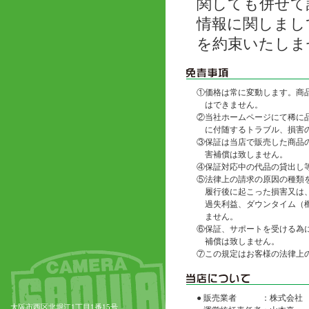
関しても併せて
情報に関しまし
を約束いたしま
①
価格は常に変動します。商
はできません。
②
当社ホームページにて稀に
に付随するトラブル、損害
③
保証は当店で販売した商品
害補償は致しません。
④
保証対応中の代品の貸出し
⑤
法律上の請求の原因の種類
履行後に起こった損害又は
過失利益、ダウンタイム（
ません。
⑥
保証、サポートを受ける為
補償は致しません。
⑦
この規定はお客様の法律上
● 販売業者
：株式会社
大阪市西区北堀江1丁目1番15号