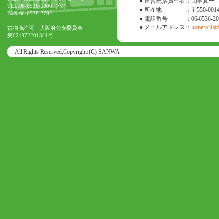
● 運営統括責任者
：山本真一
TEL.06-6536-2000（代）
● 所在地
：〒550-0
FAX.06-6538-3792
● 電話番号
：06-6536-20
● メールアドレス
：
kamera30@o
古物商許可 大阪府公安委員会
第621072201384号
All Rights Reserved,Copyrights(C) SANWA