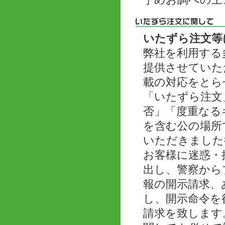
予めお調べの上
いたずら注文等
弊社を利用する
提供させていた
載の対応をとら
「いたずら注文
否」「度重なる
を含む公の場所
いただきました
お客様に迷惑・
出し、警察から
報の開示請求、
し、開示命令を
請求を致します