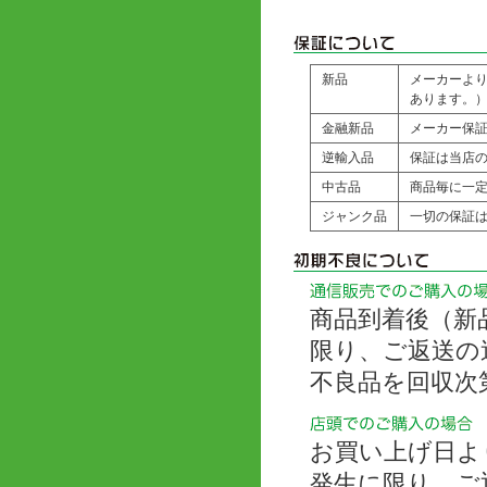
新品
メーカーよ
あります。
金融新品
メーカー保
逆輸入品
保証は当店の
中古品
商品毎に一
ジャンク品
一切の保証
商品到着後（新
限り、ご返送の
不良品を回収次
お買い上げ日よ
発生に限り、ご