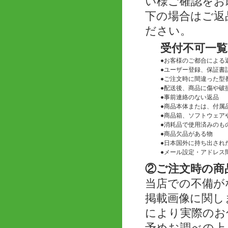
い様ご確認をお
下の場合はご返
ださい。
受付不可一覧
●
お客様のご都合による
●
ユーザー登録、保証書
●
ご注文時に間違った型
●
配送後、商品に傷や破
●
事前連絡のない返品
●
商品本体または、付属
●
商品箱、ソフトウェアや
●
消耗品で使用済みのも
●
商品欠品がある物
●
日本国外に持ち出され
●
メール設定・アドレス
②ご注文時の商
当店での不備が
掲載画像に関し
により実際のお