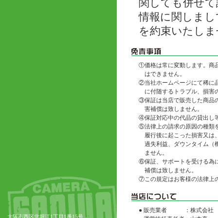
関しても併せて
情報に関しまし
を約束いたしま
①
価格は常に変動します。商
はできません。
②
当社ホームページにて稀に
に付随するトラブル、損害
③
保証は当店で販売した商品
害補償は致しません。
④
保証対応中の代品の貸出し
⑤
法律上の請求の原因の種類
履行後に起こった損害又は
過失利益、ダウンタイム（
ません。
⑥
保証、サポートを受ける為
補償は致しません。
⑦
この規定はお客様の法律上
● 販売業者
：株式会社
大阪市西区北堀江1丁目1番15号