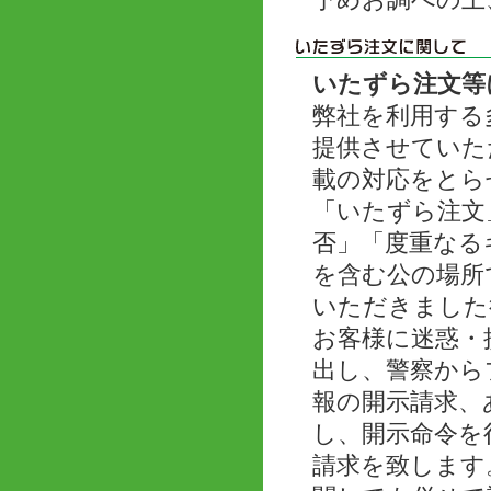
予めお調べの上
いたずら注文等
弊社を利用する
提供させていた
載の対応をとら
「いたずら注文
否」「度重なる
を含む公の場所
いただきました
お客様に迷惑・
出し、警察から
報の開示請求、
し、開示命令を
請求を致します