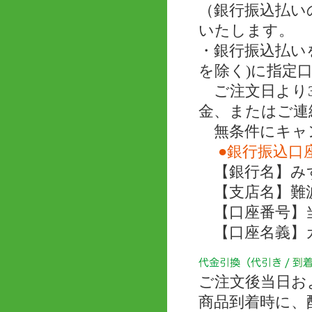
（銀行振込払い
いたします。
・銀行振込払い
を除く)に指定
ご注文日より3
金、またはご連
無条件にキャ
●銀行振込口
【銀行名】み
【支店名】難
【口座番号】当座 
【口座名義】
ご注文後当日お
商品到着時に、