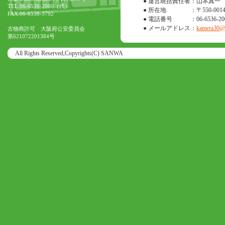
● 運営統括責任者
：山本真一
TEL.06-6536-2000（代）
● 所在地
：〒550-0
FAX.06-6538-3792
● 電話番号
：06-6536-20
● メールアドレス
：
kamera30@o
古物商許可 大阪府公安委員会
第621072201384号
All Rights Reserved,Copyrights(C) SANWA