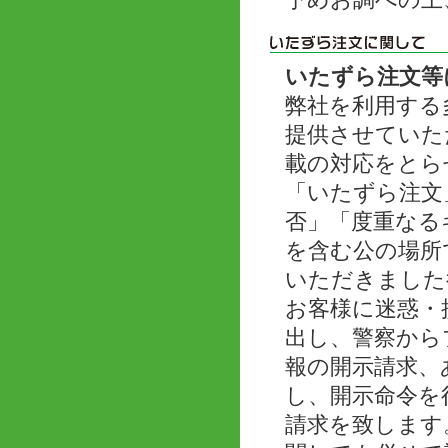
予めお調べの上
いたずら注文等
弊社を利用する
提供させていた
載の対応をとら
「いたずら注文
否」「度重なる
を含む公の場所
いただきました
お客様に迷惑・
出し、警察から
報の開示請求、
し、開示命令を
請求を致します