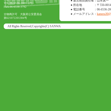
● 運営統括責任者
：山本真一
TEL.06-6536-2000（代）
● 所在地
：〒550-0
FAX.06-6538-3792
● 電話番号
：06-6536-20
● メールアドレス
：
kamera30@o
古物商許可 大阪府公安委員会
第621072201384号
All Rights Reserved,Copyrights(C) SANWA