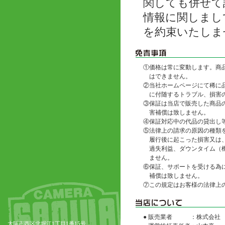
関しても併せて
情報に関しまし
を約束いたしま
①
価格は常に変動します。商
はできません。
②
当社ホームページにて稀に
に付随するトラブル、損害
③
保証は当店で販売した商品
害補償は致しません。
④
保証対応中の代品の貸出し
⑤
法律上の請求の原因の種類
履行後に起こった損害又は
過失利益、ダウンタイム（
ません。
⑥
保証、サポートを受ける為
補償は致しません。
⑦
この規定はお客様の法律上
● 販売業者
：株式会社
大阪市西区北堀江1丁目1番15号