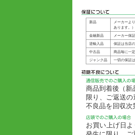
新品
メーカーよ
あります。
金融新品
メーカー保
逆輸入品
保証は当店の
中古品
商品毎に一
ジャンク品
一切の保証
商品到着後（新
限り、ご返送の
不良品を回収次
お買い上げ日よ
発生に限り、ご