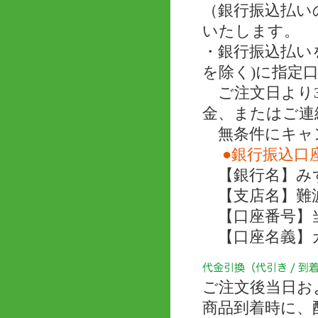
（銀行振込払い
いたします。
・銀行振込払い
を除く)に指定
ご注文日より3
金、またはご連
無条件にキャ
●銀行振込口
【銀行名】み
【支店名】難
【口座番号】当座 
【口座名義】
ご注文後当日お
商品到着時に、