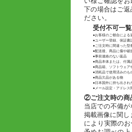
い様ご確認をお
下の場合はご返
ださい。
受付不可一覧
●
お客様のご都合による
●
ユーザー登録、保証書
●
ご注文時に間違った型
●
配送後、商品に傷や破
●
事前連絡のない返品
●
商品本体または、付属
●
商品箱、ソフトウェアや
●
消耗品で使用済みのも
●
商品欠品がある物
●
日本国外に持ち出され
●
メール設定・アドレス
②ご注文時の商
当店での不備が
掲載画像に関し
により実際のお