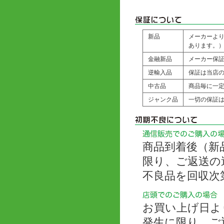
新品
メーカーよ
あります。
金融新品
メーカー保
逆輸入品
保証は当店の
中古品
商品毎に一
ジャンク品
一切の保証
商品到着後（新
限り、ご返送の
不良品を回収次
お買い上げ日よ
発生に限り、ご