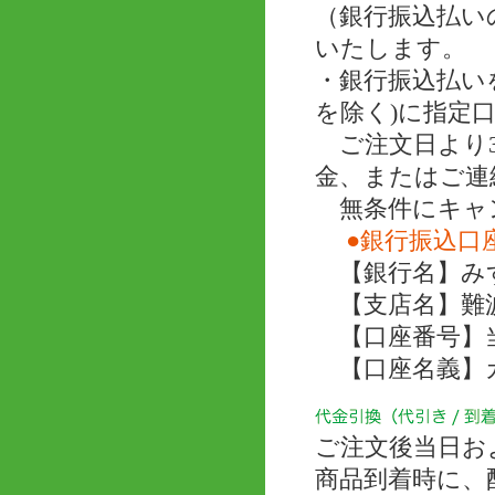
（銀行振込払い
いたします。
・銀行振込払い
を除く)に指定
ご注文日より3
金、またはご連
無条件にキャ
●銀行振込口
【銀行名】み
【支店名】難
【口座番号】当座 
【口座名義】
ご注文後当日お
商品到着時に、