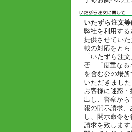
予めお調べの上
いたずら注文等
弊社を利用する
提供させていた
載の対応をとら
「いたずら注文
否」「度重なる
を含む公の場所
いただきました
お客様に迷惑・
出し、警察から
報の開示請求、
し、開示命令を
請求を致します