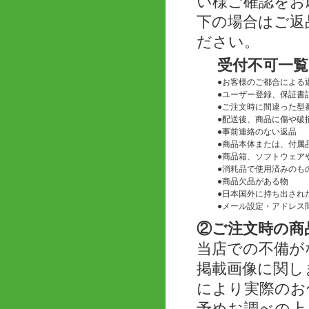
い様ご確認をお
下の場合はご返
ださい。
受付不可一覧
●
お客様のご都合による
●
ユーザー登録、保証書
●
ご注文時に間違った型
●
配送後、商品に傷や破
●
事前連絡のない返品
●
商品本体または、付属
●
商品箱、ソフトウェアや
●
消耗品で使用済みのも
●
商品欠品がある物
●
日本国外に持ち出され
●
メール設定・アドレス
②ご注文時の商
当店での不備が
掲載画像に関し
により実際のお