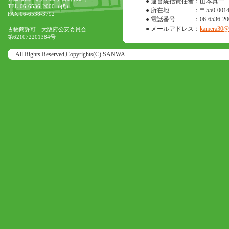
● 運営統括責任者
：山本真一
TEL.06-6536-2000（代）
● 所在地
：〒550-0
FAX.06-6538-3792
● 電話番号
：06-6536-20
● メールアドレス
：
kamera30@o
古物商許可 大阪府公安委員会
第621072201384号
All Rights Reserved,Copyrights(C) SANWA