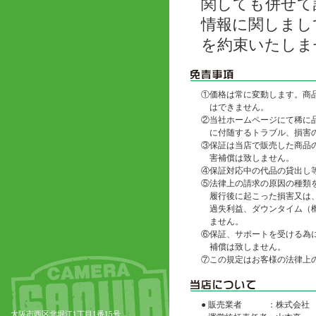
関しても併せて
情報に関しまし
を約束いたしま
①
価格は常に変動します。商
はできません。
②
当社ホームページにて稀に
に付随するトラブル、損害
③
保証は当店で販売した商品
害補償は致しません。
④
保証対応中の代品の貸出し
⑤
法律上の請求の原因の種類
履行後に起こった損害又は
過失利益、ダウンタイム（
ません。
⑥
保証、サポートを受ける為
補償は致しません。
⑦
この規定はお客様の法律上
● 販売業者
：株式会社
大阪市西区北堀江1丁目1番15号