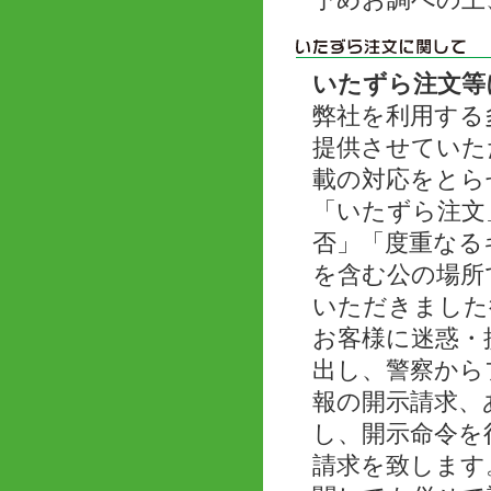
予めお調べの上
いたずら注文等
弊社を利用する
提供させていた
載の対応をとら
「いたずら注文
否」「度重なる
を含む公の場所
いただきました
お客様に迷惑・
出し、警察から
報の開示請求、
し、開示命令を
請求を致します