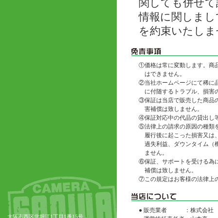
関しても併せて
情報に関しまし
を約束いたしま
①
価格は常に変動します。商
はできません。
②
当社ホームページにて稀に
に付随するトラブル、損害
③
保証は当店で販売した商品
害補償は致しません。
④
保証対応中の代品の貸出し
⑤
法律上の請求の原因の種類
履行後に起こった損害又は
過失利益、ダウンタイム（
ません。
⑥
保証、サポートを受ける為
補償は致しません。
⑦
この規定はお客様の法律上
● 販売業者
：株式会社
大阪市西区北堀江1丁目1番15号