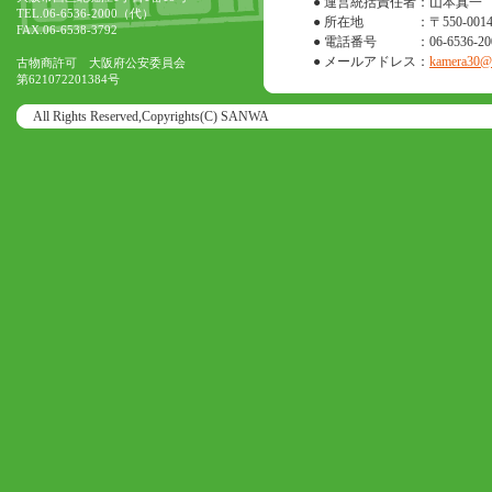
● 運営統括責任者
：山本真一
TEL.06-6536-2000（代）
● 所在地
：〒550-0
FAX.06-6538-3792
● 電話番号
：06-6536-20
● メールアドレス
：
kamera30@o
古物商許可 大阪府公安委員会
第621072201384号
All Rights Reserved,Copyrights(C) SANWA