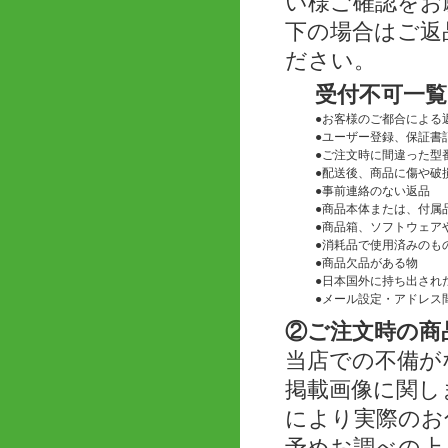
い様ご確認をお
下の場合はご返
ださい。
受付不可一覧
●
お客様のご都合による
●
ユーザー登録、保証書
●
ご注文時に間違った型
●
配送後、商品に傷や破
●
事前連絡のない返品
●
商品本体または、付属
●
商品箱、ソフトウェアや
●
消耗品で使用済みのも
●
商品欠品がある物
●
日本国外に持ち出され
●
メール設定・アドレス
②ご注文時の商
当店での不備が
掲載画像に関し
により実際のお