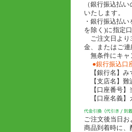
（銀行振込払い
いたします。
・銀行振込払い
を除く)に指定
ご注文日より3
金、またはご連
無条件にキャ
●銀行振込口
【銀行名】み
【支店名】難
【口座番号】当座 
【口座名義】
ご注文後当日お
商品到着時に、