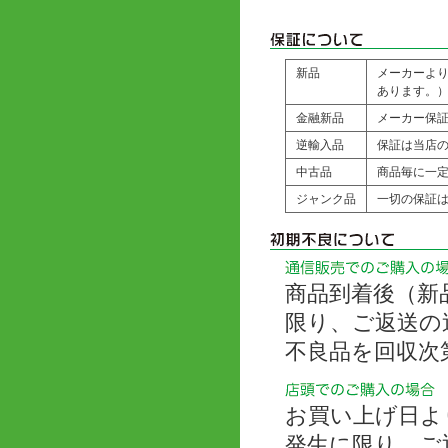
新品
メーカーよ
あります。
金融新品
メーカー保
逆輸入品
保証は当店の
中古品
商品毎に一
ジャンク品
一切の保証
商品到着後（新
限り、ご返送の
不良品を回収次
お買い上げ日よ
発生に限り、ご