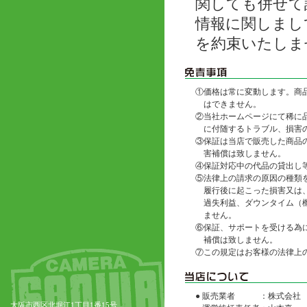
関しても併せて
情報に関しまし
を約束いたしま
①
価格は常に変動します。商
はできません。
②
当社ホームページにて稀に
に付随するトラブル、損害
③
保証は当店で販売した商品
害補償は致しません。
④
保証対応中の代品の貸出し
⑤
法律上の請求の原因の種類
履行後に起こった損害又は
過失利益、ダウンタイム（
ません。
⑥
保証、サポートを受ける為
補償は致しません。
⑦
この規定はお客様の法律上
● 販売業者
：株式会社
大阪市西区北堀江1丁目1番15号