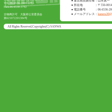
● 運営統括責任者
：山本真一
TEL.06-6536-2000（代）
● 所在地
：〒550-0
FAX.06-6538-3792
● 電話番号
：06-6536-20
● メールアドレス
：
kamera30@o
古物商許可 大阪府公安委員会
第621072201384号
All Rights Reserved,Copyrights(C) SANWA