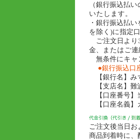
（銀行振込払い
いたします。
・銀行振込払い
を除く)に指定
ご注文日より3
金、またはご連
無条件にキャ
●銀行振込口
【銀行名】み
【支店名】難
【口座番号】当座 
【口座名義】
ご注文後当日お
商品到着時に、