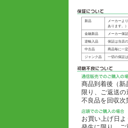
新品
メーカーよ
あります。
金融新品
メーカー保
逆輸入品
保証は当店の
中古品
商品毎に一
ジャンク品
一切の保証
商品到着後（新
限り、ご返送の
不良品を回収次
お買い上げ日よ
発生に限り、ご