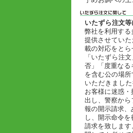
予めお調べの上
いたずら注文等
弊社を利用する
提供させていた
載の対応をとら
「いたずら注文
否」「度重なる
を含む公の場所
いただきました
お客様に迷惑・
出し、警察から
報の開示請求、
し、開示命令を
請求を致します