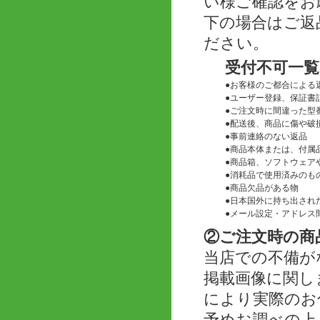
い様ご確認をお
下の場合はご返
ださい。
受付不可一覧
●
お客様のご都合による
●
ユーザー登録、保証書
●
ご注文時に間違った型
●
配送後、商品に傷や破
●
事前連絡のない返品
●
商品本体または、付属
●
商品箱、ソフトウェアや
●
消耗品で使用済みのも
●
商品欠品がある物
●
日本国外に持ち出され
●
メール設定・アドレス
②ご注文時の商
当店での不備が
掲載画像に関し
により実際のお