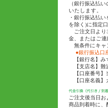
（銀行振込払い
いたします。
・銀行振込払い
を除く)に指定
ご注文日より3
金、またはご連
無条件にキャ
●銀行振込口
【銀行名】み
【支店名】難
【口座番号】当座 
【口座名義】
ご注文後当日お
商品到着時に、