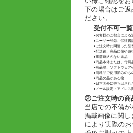
い様ご確認をお
下の場合はご返
ださい。
受付不可一覧
●
お客様のご都合による
●
ユーザー登録、保証書
●
ご注文時に間違った型
●
配送後、商品に傷や破
●
事前連絡のない返品
●
商品本体または、付属
●
商品箱、ソフトウェアや
●
消耗品で使用済みのも
●
商品欠品がある物
●
日本国外に持ち出され
●
メール設定・アドレス
②ご注文時の商
当店での不備が
掲載画像に関し
により実際のお