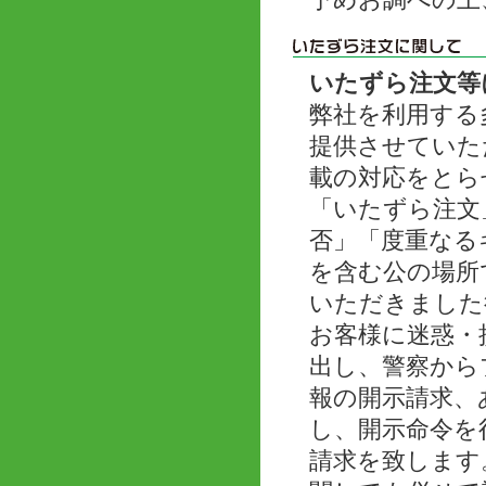
予めお調べの上
いたずら注文等
弊社を利用する
提供させていた
載の対応をとら
「いたずら注文
否」「度重なる
を含む公の場所
いただきました
お客様に迷惑・
出し、警察から
報の開示請求、
し、開示命令を
請求を致します