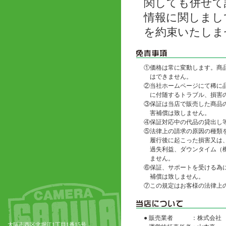
関しても併せて
情報に関しまし
を約束いたしま
①
価格は常に変動します。商
はできません。
②
当社ホームページにて稀に
に付随するトラブル、損害
③
保証は当店で販売した商品
害補償は致しません。
④
保証対応中の代品の貸出し
⑤
法律上の請求の原因の種類
履行後に起こった損害又は
過失利益、ダウンタイム（
ません。
⑥
保証、サポートを受ける為
補償は致しません。
⑦
この規定はお客様の法律上
● 販売業者
：株式会社
大阪市西区北堀江1丁目1番15号