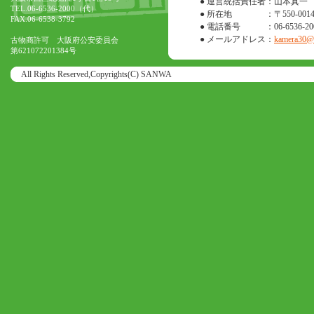
● 運営統括責任者
：山本真一
TEL.06-6536-2000（代）
● 所在地
：〒550-0
FAX.06-6538-3792
● 電話番号
：06-6536-20
● メールアドレス
：
kamera30@o
古物商許可 大阪府公安委員会
第621072201384号
All Rights Reserved,Copyrights(C) SANWA