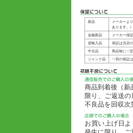
新品
メーカーよ
あります。
金融新品
メーカー保
逆輸入品
保証は当店の
中古品
商品毎に一
ジャンク品
一切の保証
商品到着後（新
限り、ご返送の
不良品を回収次
お買い上げ日よ
発生に限り、ご