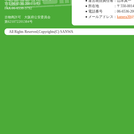
● 運営統括責任者
：山本真一
TEL.06-6536-2000（代）
● 所在地
：〒550-0
FAX.06-6538-3792
● 電話番号
：06-6536-20
● メールアドレス
：
kamera30@o
古物商許可 大阪府公安委員会
第621072201384号
All Rights Reserved,Copyrights(C) SANWA