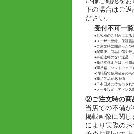
い様ご確認をお
下の場合はご返
ださい。
受付不可一覧
●
お客様のご都合による
●
ユーザー登録、保証書
●
ご注文時に間違った型
●
配送後、商品に傷や破
●
事前連絡のない返品
●
商品本体または、付属
●
商品箱、ソフトウェアや
●
消耗品で使用済みのも
●
商品欠品がある物
●
日本国外に持ち出され
●
メール設定・アドレス
②ご注文時の商
当店での不備が
掲載画像に関し
により実際のお