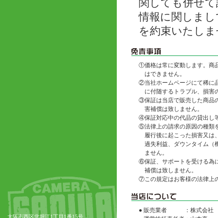
関しても併せて
情報に関しまし
を約束いたしま
①
価格は常に変動します。商
はできません。
②
当社ホームページにて稀に
に付随するトラブル、損害
③
保証は当店で販売した商品
害補償は致しません。
④
保証対応中の代品の貸出し
⑤
法律上の請求の原因の種類
履行後に起こった損害又は
過失利益、ダウンタイム（
ません。
⑥
保証、サポートを受ける為
補償は致しません。
⑦
この規定はお客様の法律上
● 販売業者
：株式会社
大阪市西区北堀江1丁目1番15号