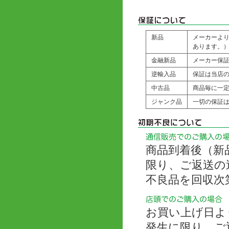
新品
メーカーよ
あります。
金融新品
メーカー保
逆輸入品
保証は当店の
中古品
商品毎に一
ジャンク品
一切の保証
商品到着後（新
限り、ご返送の
不良品を回収次
お買い上げ日よ
発生に限り、ご