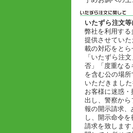
予めお調べの上
いたずら注文等
弊社を利用する
提供させていた
載の対応をとら
「いたずら注文
否」「度重なる
を含む公の場所
いただきました
お客様に迷惑・
出し、警察から
報の開示請求、
し、開示命令を
請求を致します