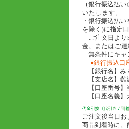
（銀行振込払い
いたします。
・銀行振込払い
を除く)に指定
ご注文日より3
金、またはご連
無条件にキャ
●銀行振込口
【銀行名】み
【支店名】難
【口座番号】当座 
【口座名義】
ご注文後当日お
商品到着時に、