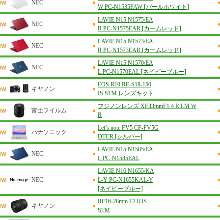
NEC
●
W PC-N1535FAW [パールホワイト]
LAVIE N15 N1575/EA
NEC
●
R PC-N1575EAR [カームレッド]
LAVIE N15 N1573/EA
NEC
●
R PC-N1573EAR [カームレッド]
LAVIE N15 N1570/EA
NEC
●
L PC-N1570EAL [ネイビーブルー]
EOS R10 RF-S18-150
キヤノン
●
IS STM レンズキット
フジノンレンズ XF33mmF1.4 R LM W
富士フイルム
●
R
Let’s note FV5 CF-FV5G
パナソニック
●
DTCR [シルバー]
LAVIE N15 N1585/EA
NEC
●
L PC-N1585EAL
LAVIE N16 N1655/KA
NEC
●
L-Y PC-N1655KAL-Y
[ネイビーブルー]
RF16-28mm F2.8 IS
キヤノン
●
STM