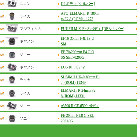
ニコン
●
Df ボディ [シルバー]
APO-ELMARIT-R 180m
ライカ
●
m F2.8 (ROM) 11273
フジフィルム
●
FUJIFILM X-Pro3 ボディ [DRシルバー]
EF16-35mm F4L IS U
キヤノン
●
SM
FE 70-200mm F4 G O
ソニー
●
SS SEL70200G
キヤノン
●
EOS RP ボディ
SUMMILUX-R 80mm F1
ライカ
●
.4 (ROM) 11349
ELMARIT-R 24mm F2.
ライカ
●
8 (ROM) 11331
ソニー
●
α6500 ILCE-6500 ボディ
FE 20mm F1.8 G SEL
ソニー
●
20F18G