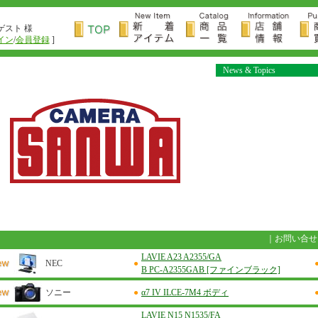
ゲスト 様
イン
/
会員登録
]
News & Topics
｜
お問い合せ
LAVIE A23 A2355/GA
NEC
●
B PC-A2355GAB [ファインブラック]
ソニー
●
α7 IV ILCE-7M4 ボディ
LAVIE N15 N1535/FA