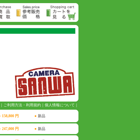
｜
ご利用方法・利用規約
｜
個人情報について
｜
●
158,800 円
●
新品
●
247,000 円
●
新品