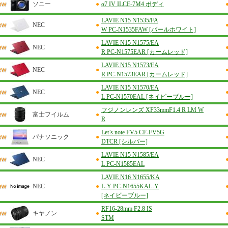
ソニー
●
α7 IV ILCE-7M4 ボディ
LAVIE N15 N1535/FA
NEC
●
W PC-N1535FAW [パールホワイト]
LAVIE N15 N1575/EA
NEC
●
R PC-N1575EAR [カームレッド]
LAVIE N15 N1573/EA
NEC
●
R PC-N1573EAR [カームレッド]
LAVIE N15 N1570/EA
NEC
●
L PC-N1570EAL [ネイビーブルー]
フジノンレンズ XF33mmF1.4 R LM W
富士フイルム
●
R
Let’s note FV5 CF-FV5G
パナソニック
●
DTCR [シルバー]
LAVIE N15 N1585/EA
NEC
●
L PC-N1585EAL
LAVIE N16 N1655/KA
NEC
●
L-Y PC-N1655KAL-Y
[ネイビーブルー]
RF16-28mm F2.8 IS
キヤノン
●
STM