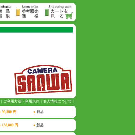
｜
ご利用方法・利用規約
｜
個人情報について
｜
●
99,800 円
●
新品
●
158,800 円
●
新品