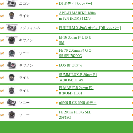
ニコン
●
Df ボディ [シルバー]
APO-ELMARIT-R 180m
ライカ
●
m F2.8 (ROM) 11273
フジフィルム
●
FUJIFILM X-Pro3 ボディ [DRシルバー]
EF16-35mm F4L IS U
キヤノン
●
SM
FE 70-200mm F4 G O
ソニー
●
SS SEL70200G
キヤノン
●
EOS RP ボディ
SUMMILUX-R 80mm F1
ライカ
●
.4 (ROM) 11349
ELMARIT-R 24mm F2.
ライカ
●
8 (ROM) 11331
ソニー
●
α6500 ILCE-6500 ボディ
FE 20mm F1.8 G SEL
ソニー
●
20F18G