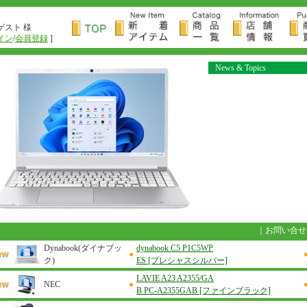
ゲスト 様
イン
/
会員登録
]
News & Topics
｜
お問い合せ
Dynabook(ダイナブッ
dynabook C5 P1C5WP
●
ク)
ES [プレシャスシルバー]
LAVIE A23 A2355/GA
NEC
●
B PC-A2355GAB [ファインブラック]